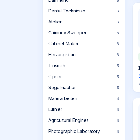
8
Dental Technician
6
Atelier
6
Chimney Sweeper
6
Cabinet Maker
6
Heizungsbau
6
Tinsmith
5
Gipser
5
Segelmacher
5
Malerarbeiten
4
Luthier
4
Agricultural Engines
4
Photographic Laboratory
4