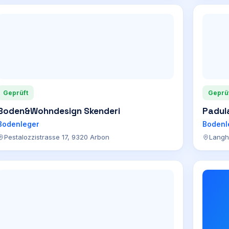
Geprüft
Geprü
Boden&Wohndesign Skenderi
Padul
Bodenleger
Bodenl
Pestalozzistrasse 17, 9320 Arbon
Langh