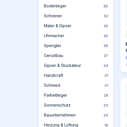
Bodenleger
82
Schreiner
52
Maler & Gipser
42
Uhrmacher
42
Spengler
39
Gerüstbau
37
Gipser & Stuckateur
34
Handicraft
31
Schmied
31
Parkettleger
28
Sonnenschutz
23
Bauunternehmen
20
Heizung & Lüftung
16