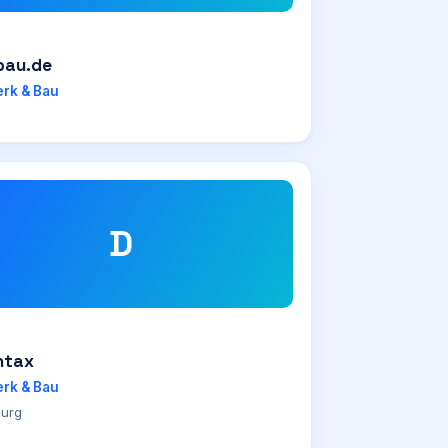
au.de
rk & Bau
D
ntax
rk & Bau
urg