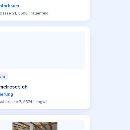
ntorbauer
trasse 21, 8500 Frauenfeld
ium
melreset.ch
ierung
slistrasse 7, 8574 Lengwil