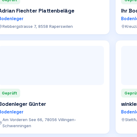
Adrian Fiechter Plattenbeläge
Ihr Bo
Bodenleger
Bodenl
Rebbergstrasse 7, 8558 Raperswilen
Kreuzä
Geprüft
Geprü
Bodenleger Günter
winkle
Bodenleger
Bodenl
Am Vorderen See 66, 78056 Villingen-
Stettf
Schwenningen