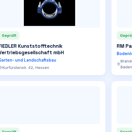
Geprüft
Geprü
FIEDLER Kunststofftechnik
RM Pa
Vertriebsgesellschaft mbH
Bodenl
Garten- und Landschaftsbau
Brand
Baden
Kurfürstenstr. 42, Hessen
Geprüft
Geprü