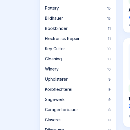
Pottery
15
Bildhauer
15
Bookbinder
11
Electronics Repair
11
Key Cutter
10
Cleaning
10
Winery
10
Upholsterer
9
Korbflechterei
9
Sägewerk
9
Garagentorbauer
8
Glaserei
8
Dämmung