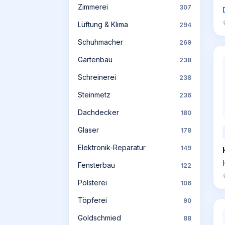
Zimmerei
307
Lüftung & Klima
294
Schuhmacher
269
Gartenbau
238
Schreinerei
238
Steinmetz
236
Dachdecker
180
Glaser
178
Elektronik-Reparatur
149
Fensterbau
122
Polsterei
106
Töpferei
90
Goldschmied
88