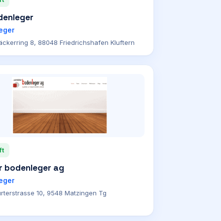
denleger
eger
ckerring 8, 88048 Friedrichshafen Kluftern
ft
r bodenleger ag
eger
urterstrasse 10, 9548 Matzingen Tg