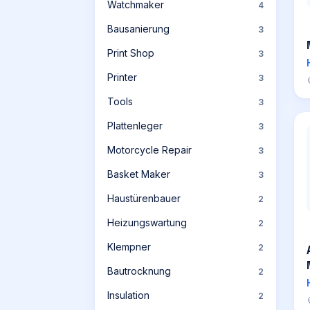
Watchmaker
4
Bausanierung
3
Print Shop
3
Printer
3
Tools
3
Plattenleger
3
Motorcycle Repair
3
Basket Maker
3
Haustürenbauer
2
Heizungswartung
2
Klempner
2
Bautrocknung
2
Insulation
2