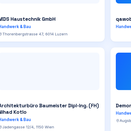
MDS Haustechnik GmbH
qawob
Handwerk & Bau
Handwe
Thorenbergstrasse 47, 6014 Luzern
Architekturbüro Baumeister Dipl-Ing. (FH)
Demo
Nihad Kotlo
Handwe
Handwerk & Bau
Augsb
Jadengasse 12/4, 1150 Wien