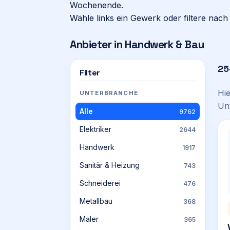
Wochenende.
Wähle links ein Gewerk oder filtere nach 
Anbieter in
Handwerk & Bau
25
Filter
Hi
UNTERBRANCHE
Un
Alle
9762
Elektriker
2644
Handwerk
1917
Sanitär & Heizung
743
Schneiderei
476
Metallbau
368
Maler
365