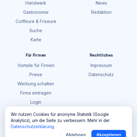
Handwerk
News
Gastronomie
Redaktion
Coiffeure & Friseure
Suche
Karte
Für Firmen
Rechtliches
Vorteile für Firmen
Impressum
Preise
Datenschutz
Werbung schalten
Firma eintragen
Login
FAQ
Wir nutzen Cookies für anonyme Statistik (Google
Analytics), um die Seite zu verbessern. Mehr in der
Datenschutzerklärung
.
©
2026
Maik Möhring Media · Ermatingen
Ablehnen
Akzeptieren
×
Noch
9
von
100
Sichern
Details