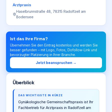
Arztpraxis
Haselbrunnstraße 48, 78315 Radolfzell am
Login
Bodensee
Firma eintragen
Ist das Ihre Firma?
Übernehmen Sie den Eintrag kostenlos und werden Sie
besser gefunden – mit Logo, Fotos, Dofollow-Link und
bevorzugter Platzierung in Ihrer Branche.
Jetzt beanspruchen →
Überblick
DAS WICHTIGSTE IN KÜRZE
Gynäkologische Gemeinschaftspraxis ist Ihr
Fachbetrieb für Arztpraxis in Radolfzell am