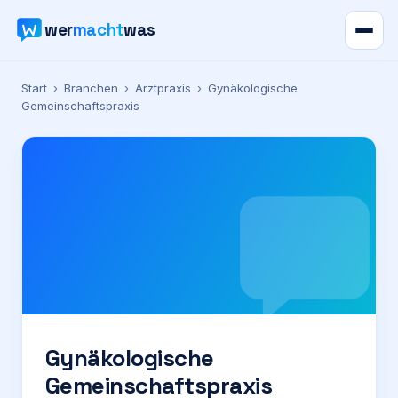
wer
macht
was
Verzeichnis
Start
›
Branchen
›
Arztpraxis
›
Gynäkologische
Gemeinschaftspraxis
Karte
News
Ratgeber
Werbung
Preise
Gynäkologische
Gemeinschaftspraxis
Für Firmen