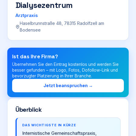
Dialysezentrum
Login
Arztpraxis
Haselbrunnstraße 48, 78315 Radolfzell am
Bodensee
Firma eintragen
Ist das Ihre Firma?
Übernehmen Sie den Eintrag kostenlos und werden Sie
besser gefunden – mit Logo, Fotos, Dofollow-Link und
bevorzugter Platzierung in Ihrer Branche.
Jetzt beanspruchen →
Überblick
DAS WICHTIGSTE IN KÜRZE
Internistische Gemeinschaftspraxis,