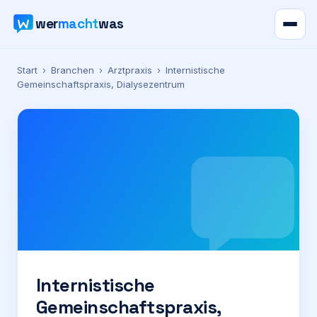
wer
macht
was
Verzeichnis
Start
›
Branchen
›
Arztpraxis
›
Internistische
Gemeinschaftspraxis, Dialysezentrum
Karte
News
Ratgeber
Werbung
Preise
Internistische
Gemeinschaftspraxis,
Für Firmen