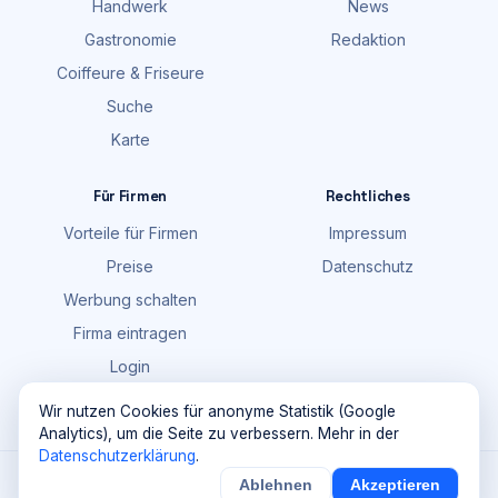
Handwerk
News
Gastronomie
Redaktion
Coiffeure & Friseure
Suche
Karte
Für Firmen
Rechtliches
Vorteile für Firmen
Impressum
Preise
Datenschutz
Werbung schalten
Firma eintragen
Login
FAQ
Wir nutzen Cookies für anonyme Statistik (Google
Analytics), um die Seite zu verbessern. Mehr in der
Datenschutzerklärung
.
©
2026
Maik Möhring Media · Ermatingen
Ablehnen
Akzeptieren
×
Noch
9
von
100
Sichern
Details