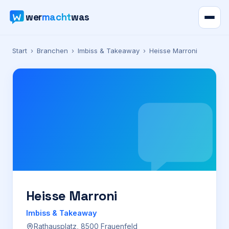
wer
macht
was
Verzeichnis
Start
›
Branchen
›
Imbiss & Takeaway
›
Heisse Marroni
Karte
News
Ratgeber
Werbung
Preise
Heisse Marroni
Imbiss & Takeaway
Für Firmen
Rathausplatz, 8500 Frauenfeld