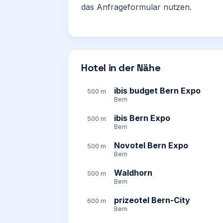
das Anfrageformular nutzen.
Hotel in der Nähe
ibis budget Bern Expo
500 m
Bern
ibis Bern Expo
500 m
Bern
Novotel Bern Expo
500 m
Bern
Waldhorn
500 m
Bern
prizeotel Bern-City
600 m
Bern