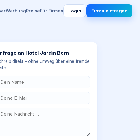
ber
Werbung
Preise
Für Firmen
Login
Firma eintragen
nfrage an
Hotel Jardin Bern
chreib direkt – ohne Umweg über eine fremde
ite.