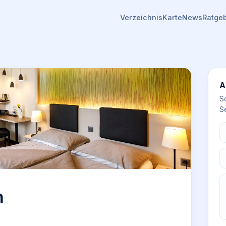
Verzeichnis
Karte
News
Ratge
A
S
Se
n