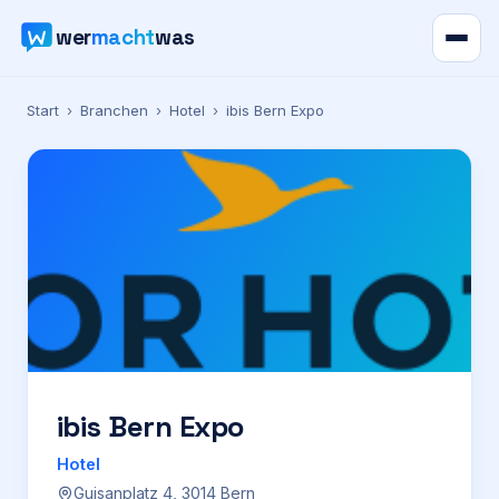
wer
macht
was
Verzeichnis
Start
›
Branchen
›
Hotel
›
ibis Bern Expo
Karte
News
Ratgeber
Werbung
Preise
ibis Bern Expo
Hotel
Für Firmen
Guisanplatz 4, 3014 Bern