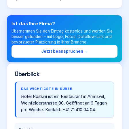
Login
Ist das Ihre Firma?
Übernehmen Sie den Eintrag kostenlos und werden Sie
Firma eintragen
besser gefunden – mit Logo, Fotos, Dofollow-Link und
bevorzugter Platzierung in Ihrer Branche.
Jetzt beanspruchen →
Überblick
DAS WICHTIGSTE IN KÜRZE
Hotel Rossini ist ein Restaurant in Amriswil,
Weinfelderstrasse 80. Geöffnet an 6 Tagen
pro Woche. Kontakt: +41 71 410 04 04.