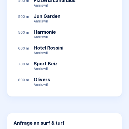
Pizzeria Landhaus
400 m
Amriswil
Jun Garden
500 m
Amriswil
Harmonie
500 m
Amriswil
Hotel Rossini
600 m
Amriswil
Sport Beiz
700 m
Amriswil
Olivers
800 m
Amriswil
Anfrage an
surf & turf