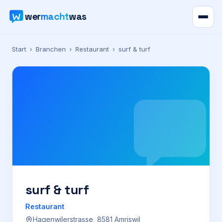
wer
macht
was
Verzeichnis
Start
›
Branchen
›
Restaurant
›
surf & turf
Karte
News
Ratgeber
Werbung
Preise
surf & turf
Restaurant
Für Firmen
Hagenwilerstrasse, 8581 Amriswil