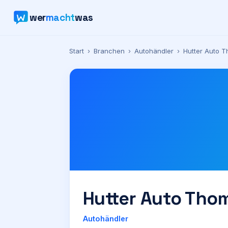
wer
macht
was
Start
›
Branchen
›
Autohändler
›
Hutter Auto T
Hutter Auto Tho
Autohändler