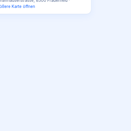
haffhauserstrasse, 8500 Frauenfeld
·
ößere Karte öffnen