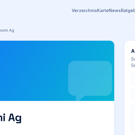
Verzeichnis
Karte
News
Ratge
homi Ag
A
S
Se
mi Ag