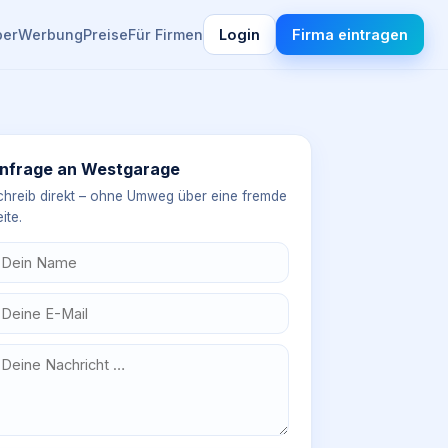
ber
Werbung
Preise
Für Firmen
Login
Firma eintragen
nfrage an
Westgarage
chreib direkt – ohne Umweg über eine fremde
ite.