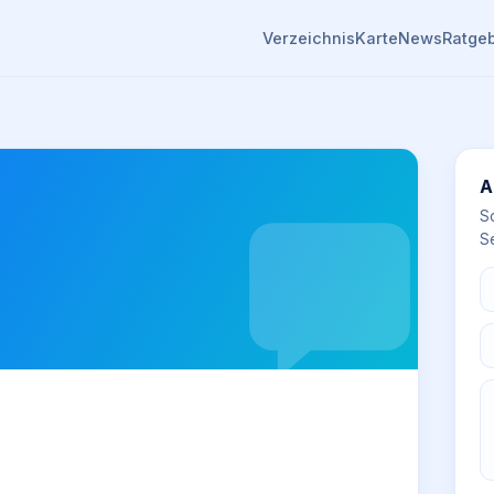
Verzeichnis
Karte
News
Ratge
A
S
Se