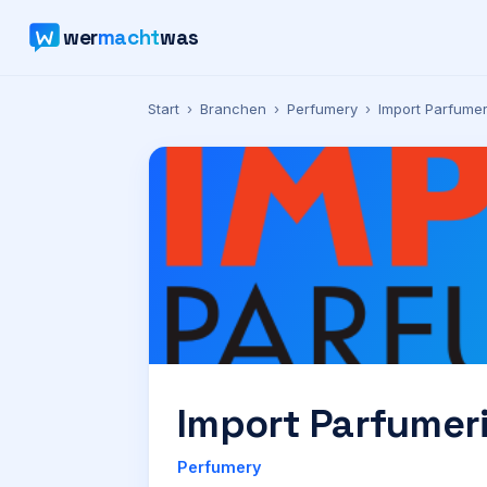
wer
macht
was
Start
›
Branchen
›
Perfumery
›
Import Parfumer
Import Parfumer
Perfumery