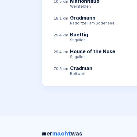
Marionnaud
10.5 km
Weinfelden
Gradmann
18.1 km
Radolfzell am Bodensee
Baettig
29.4 km
St.gallen
House of the Nose
29.4 km
St.gallen
Cradman
70.3 km
Rottweil
wer
macht
was