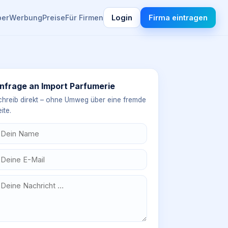
ber
Werbung
Preise
Für Firmen
Login
Firma eintragen
nfrage an
Import Parfumerie
chreib direkt – ohne Umweg über eine fremde
ite.