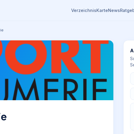
Verzeichnis
Karte
News
Ratge
ie
A
S
Se
ie