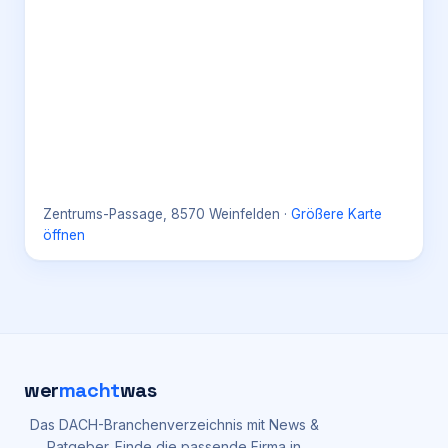
Zentrums-Passage, 8570 Weinfelden
·
Größere Karte
öffnen
wer
macht
was
Das DACH-Branchenverzeichnis mit News &
Ratgeber. Finde die passende Firma in