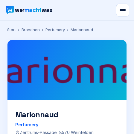
wer
macht
was
Verzeichnis
Start
›
Branchen
›
Perfumery
›
Marionnaud
Karte
News
Ratgeber
Werbung
Preise
Marionnaud
Perfumery
Für Firmen
Zentrums-Passage, 8570 Weinfelden