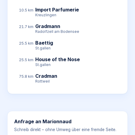
Import Parfumerie
10.5 km
Kreuzlingen
Gradmann
21.7 km
Radolfzell am Bodensee
Baettig
25.5 km
St.gallen
House of the Nose
25.5 km
St.gallen
Cradman
75.8 km
Rottweil
Anfrage an
Marionnaud
Schreib direkt – ohne Umweg über eine fremde Seite.