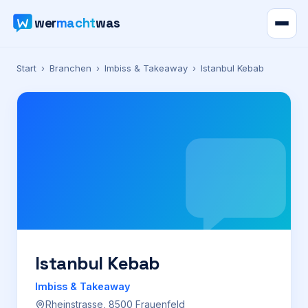
wer
macht
was
Verzeichnis
Start
›
Branchen
›
Imbiss & Takeaway
›
Istanbul Kebab
Karte
News
Ratgeber
Werbung
Preise
Istanbul Kebab
Imbiss & Takeaway
Für Firmen
Rheinstrasse, 8500 Frauenfeld