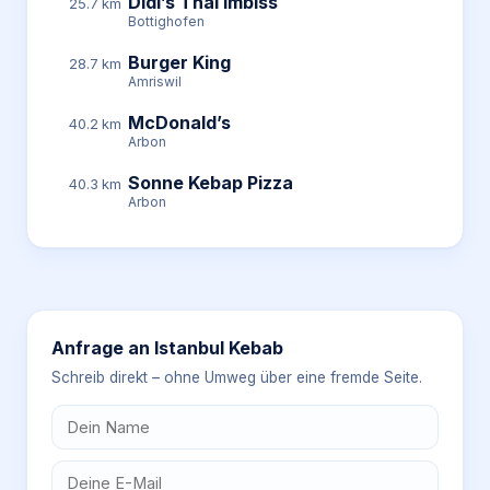
Didi’s Thai Imbiss
25.7 km
Bottighofen
Burger King
28.7 km
Amriswil
McDonald’s
40.2 km
Arbon
Sonne Kebap Pizza
40.3 km
Arbon
Anfrage an
Istanbul Kebab
Schreib direkt – ohne Umweg über eine fremde Seite.