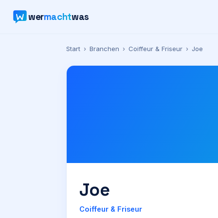
wer
macht
was
Start
›
Branchen
›
Coiffeur & Friseur
›
Joe
Joe
Coiffeur & Friseur