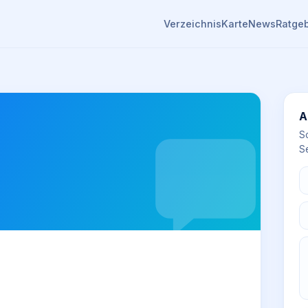
Verzeichnis
Karte
News
Ratge
A
S
Se