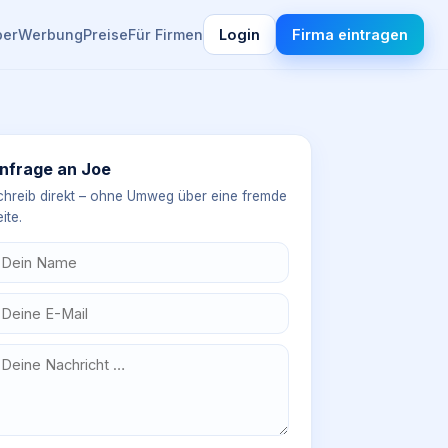
ber
Werbung
Preise
Für Firmen
Login
Firma eintragen
nfrage an
Joe
chreib direkt – ohne Umweg über eine fremde
ite.