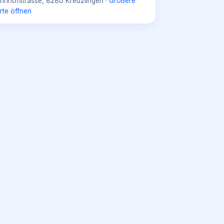
hnhofstrasse, 8280 Kreuzlingen
·
Größere
rte öffnen