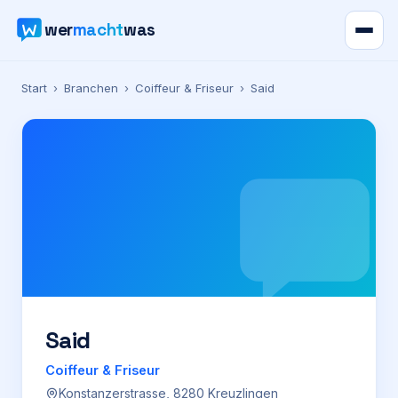
wer
macht
was
Verzeichnis
Start
›
Branchen
›
Coiffeur & Friseur
›
Said
Karte
News
Ratgeber
Werbung
Preise
Said
Coiffeur & Friseur
Für Firmen
Konstanzerstrasse, 8280 Kreuzlingen