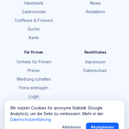
Handwerk
News
Gastronomie
Redaktion
Coiffeure & Friseure
Suche
Karte
Für Firmen
Rechtliches
Vorteile für Firmen
Impressum
Preise
Datenschutz
Werbung schalten
Firma eintragen
Login
FAQ
Wir nutzen Cookies für anonyme Statistik (Google
Analytics), um die Seite zu verbessern. Mehr in der
Datenschutzerklärung
.
©
2026
Maik Möhring Media · Ermatingen
Ablehnen
Akzeptieren
×
Noch
9
von
100
Sichern
Details