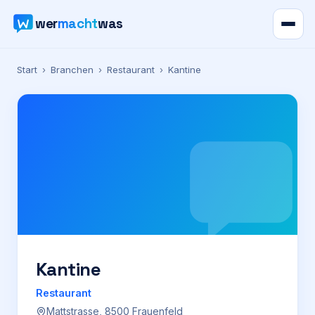
wer
macht
was
Verzeichnis
Start
›
Branchen
›
Restaurant
›
Kantine
Karte
News
Ratgeber
Werbung
Preise
Kantine
Restaurant
Für Firmen
Mattstrasse, 8500 Frauenfeld