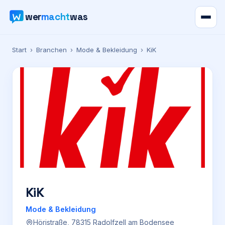
wer
macht
was
Verzeichnis
Start
›
Branchen
›
Mode & Bekleidung
›
KiK
Karte
News
Ratgeber
Werbung
Preise
KiK
Mode & Bekleidung
Für Firmen
Höristraße, 78315 Radolfzell am Bodensee