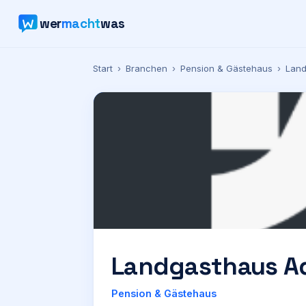
wer
macht
was
Start
›
Branchen
›
Pension & Gästehaus
›
Land
Landgasthaus Ad
Pension & Gästehaus