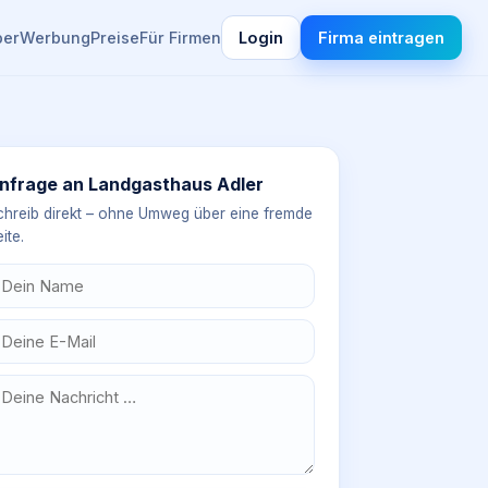
ber
Werbung
Preise
Für Firmen
Login
Firma eintragen
nfrage an
Landgasthaus Adler
chreib direkt – ohne Umweg über eine fremde
ite.