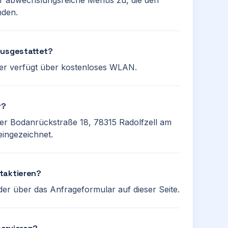
wir abwechslungsreiche Menüs zu, die den
nden.
ausgestattet?
er verfügt über kostenloses WLAN.
r?
der Bodanrückstraße 18, 78315 Radolfzell am
eingezeichnet.
taktieren?
er über das Anfrageformular auf dieser Seite.