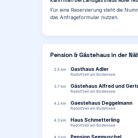
Kann man bei Landgasthaus Adler re
Für eine Reservierung steht die Num
das Anfrageformular nutzen.
Pension & Gästehaus in der Nä
Gasthaus Adler
2.5 km
Radolfzell am Bodensee
Gästehaus Alfred und Gert
3.7 km
Radolfzell am Bodensee
Gaestehaus Deggelmann
4.1 km
Radolfzell am Bodensee
Haus Schmetterling
4.3 km
Radolfzell am Bodensee
Pension Seemuschel
4.3 km