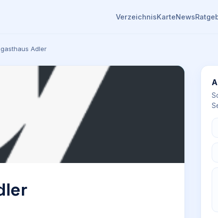
Verzeichnis
Karte
News
Ratge
gasthaus Adler
A
S
Se
ler