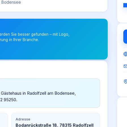
am Bodensee
erden Sie besser gefunden – mit Logo,
rung in Ihrer Branche.
& Gästehaus in Radolfzell am Bodensee,
32 95250.
Adresse
Bodanrückstraße 18, 78315 Radolfzell