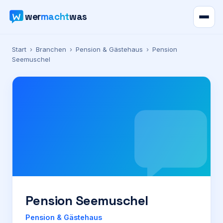
wer
macht
was
Verzeichnis
Start
›
Branchen
›
Pension & Gästehaus
›
Pension
Seemuschel
Karte
News
Ratgeber
Werbung
Preise
Pension Seemuschel
Für Firmen
Pension & Gästehaus