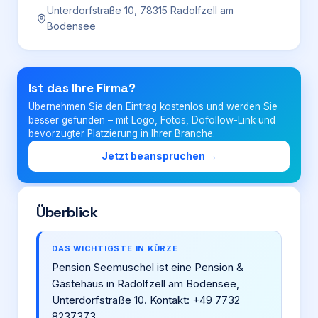
Unterdorfstraße 10, 78315 Radolfzell am
Bodensee
Login
Firma eintragen
Ist das Ihre Firma?
Übernehmen Sie den Eintrag kostenlos und werden Sie
besser gefunden – mit Logo, Fotos, Dofollow-Link und
bevorzugter Platzierung in Ihrer Branche.
Jetzt beanspruchen →
Überblick
DAS WICHTIGSTE IN KÜRZE
Pension Seemuschel ist eine Pension &
Gästehaus in Radolfzell am Bodensee,
Unterdorfstraße 10. Kontakt: +49 7732
8237373.