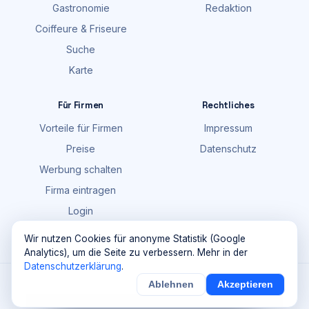
Gastronomie
Redaktion
Coiffeure & Friseure
Suche
Karte
Für Firmen
Rechtliches
Vorteile für Firmen
Impressum
Preise
Datenschutz
Werbung schalten
Firma eintragen
Login
FAQ
Wir nutzen Cookies für anonyme Statistik (Google
Analytics), um die Seite zu verbessern. Mehr in der
Datenschutzerklärung
.
©
2026
Maik Möhring Media · Ermatingen
Ablehnen
Akzeptieren
×
Noch
9
von
100
Sichern
Details
Firmendaten teils © OpenStreetMap-Mitwirkende (ODbL)