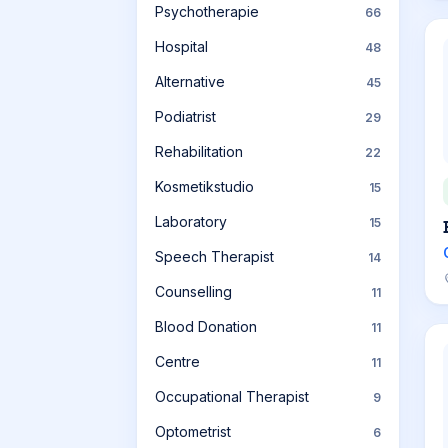
Psychotherapie
66
Hospital
48
Alternative
45
Podiatrist
29
Rehabilitation
22
Kosmetikstudio
15
Laboratory
15
Speech Therapist
14
Counselling
11
Blood Donation
11
Centre
11
Occupational Therapist
9
Optometrist
6