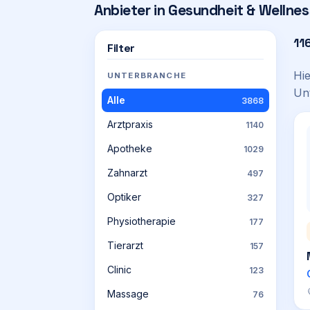
Anbieter in
Gesundheit & Wellnes
11
Filter
Hi
UNTERBRANCHE
Un
Alle
3868
Arztpraxis
1140
Apotheke
1029
Zahnarzt
497
Optiker
327
Physiotherapie
177
Tierarzt
157
Clinic
123
Massage
76