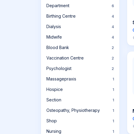
Department
6
Birthing Centre
4
Dialysis
4
Midwife
4
Blood Bank
2
Vaccination Centre
2
Psychologist
2
Massagepraxis
1
Hospice
1
Section
1
Osteopathy, Physiotherapy
1
Shop
1
Nursing
1