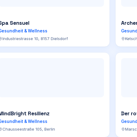
Spa Sensuel
Archer
Gesundheit & Wellness
Gesund
Industriestrasse 10, 8157 Dielsdorf
Ketsc
MindBright Resilienz
Der r
Gesundheit & Wellness
Gesund
Chausseestraße 105, Berlin
Marsc