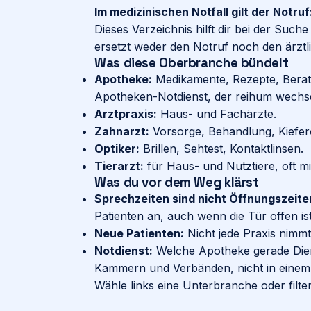
Im medizinischen Notfall gilt der Notru
Dieses Verzeichnis hilft dir bei der Suc
ersetzt weder den Notruf noch den ärztli
Was diese Oberbranche bündelt
Apotheke
:
Medikamente, Rezepte, Bera
Apotheken-Notdienst, der reihum wechse
Arztpraxis
:
Haus- und Fachärzte.
Zahnarzt
:
Vorsorge, Behandlung, Kiefer
Optiker
:
Brillen, Sehtest, Kontaktlinsen.
Tierarzt
:
für Haus- und Nutztiere, oft mi
Was du vor dem Weg klärst
Sprechzeiten sind nicht Öffnungszeite
Patienten an, auch wenn die Tür offen ist
Neue Patienten:
Nicht jede Praxis nimmt
Notdienst:
Welche Apotheke gerade Diens
Kammern und Verbänden, nicht in einem 
Wähle links eine Unterbranche oder filte