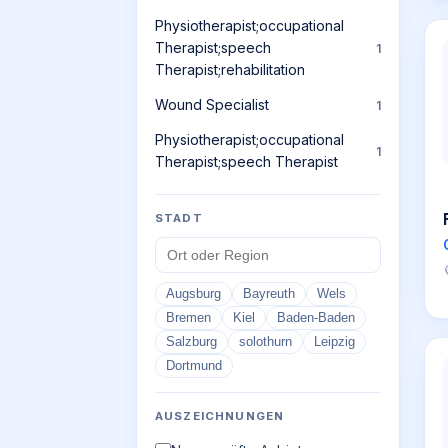
Physiotherapist;occupational
Therapist;speech
1
Therapist;rehabilitation
Wound Specialist
1
Physiotherapist;occupational
1
Therapist;speech Therapist
STADT
Augsburg
Bayreuth
Wels
Bremen
Kiel
Baden-Baden
Salzburg
solothurn
Leipzig
Dortmund
AUSZEICHNUNGEN