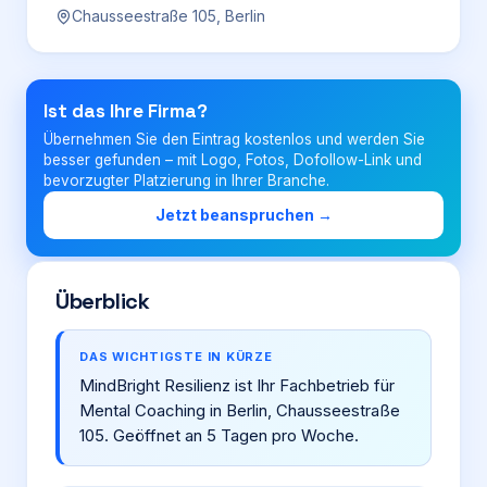
Chausseestraße 105, Berlin
Login
Ist das Ihre Firma?
Firma eintragen
Übernehmen Sie den Eintrag kostenlos und werden Sie
besser gefunden – mit Logo, Fotos, Dofollow-Link und
bevorzugter Platzierung in Ihrer Branche.
Jetzt beanspruchen →
Überblick
DAS WICHTIGSTE IN KÜRZE
MindBright Resilienz ist Ihr Fachbetrieb für
Mental Coaching in Berlin, Chausseestraße
105. Geöffnet an 5 Tagen pro Woche.