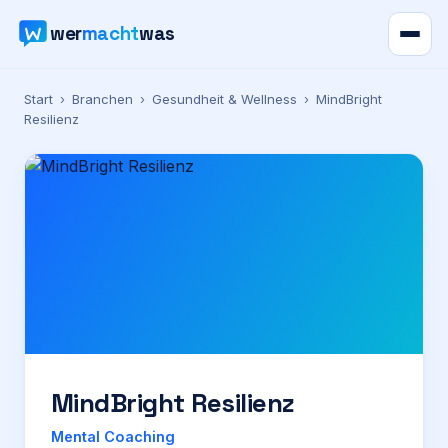
wer
macht
was
Verzeichnis
Start
›
Branchen
›
Gesundheit & Wellness
›
MindBright
Resilienz
Karte
News
Ratgeber
Werbung
Preise
MindBright Resilienz
Für Firmen
Mental Coaching