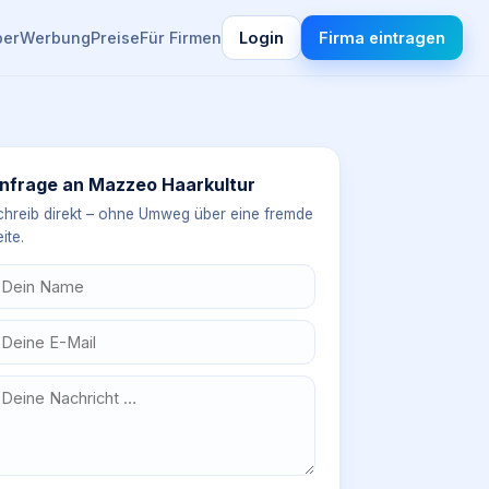
ber
Werbung
Preise
Für Firmen
Login
Firma eintragen
nfrage an
Mazzeo Haarkultur
chreib direkt – ohne Umweg über eine fremde
ite.