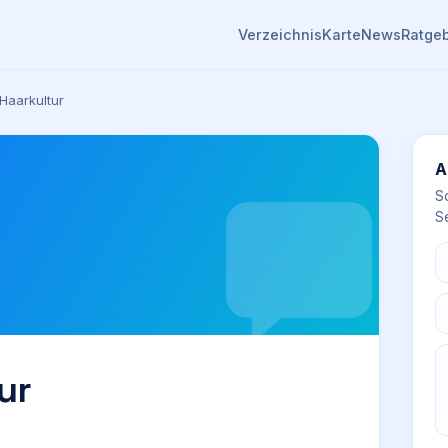
Verzeichnis
Karte
News
Ratge
Haarkultur
A
S
Se
ur