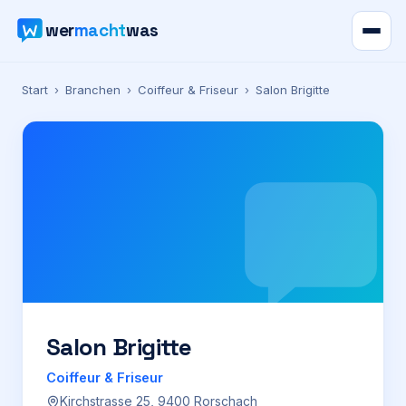
wer
macht
was
Verzeichnis
Start
›
Branchen
›
Coiffeur & Friseur
›
Salon Brigitte
Karte
News
Ratgeber
Werbung
Preise
Salon Brigitte
Coiffeur & Friseur
Für Firmen
Kirchstrasse 25, 9400 Rorschach