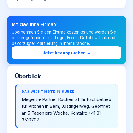
Login
Ist das Ihre Firma?
Übernehmen Sie den Eintrag kostenlos und werden Sie
Firma eintragen
besser gefunden – mit Logo, Fotos, Dofollow-Link und
bevorzugter Platzierung in Ihrer Branche.
Jetzt beanspruchen →
Überblick
DAS WICHTIGSTE IN KÜRZE
Megert + Partner Küchen ist Ihr Fachbetrieb
für Kitchen in Bern, Justingerweg. Geöffnet
an 5 Tagen pro Woche. Kontakt: +41 31
3510707.