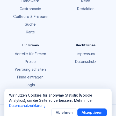
Handwerk
News
Gastronomie
Redaktion
Coiffeure & Friseure
Suche
Karte
Für Firmen
Rechtliches
Vorteile für Firmen
Impressum
Preise
Datenschutz
Werbung schalten
Firma eintragen
Login
FAQ
Wir nutzen Cookies für anonyme Statistik (Google
Analytics), um die Seite zu verbessern. Mehr in der
Datenschutzerklärung
.
©
2026
Maik Möhring Media · Ermatingen
Ablehnen
Akzeptieren
×
Noch
9
von
100
Sichern
Details