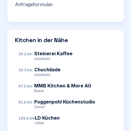
Anfrageformular.
Kitchen in der Nähe
Steinerei Kaffee
30.2 km
solothurn
Chuchilade
30.3 km
solothurn
MMB Kitchen & More AG
67.0 km
Basel
Poggenpohl Küchenstudio
92.6 km
Zürich
LD Küchen
105.6 km
Uster