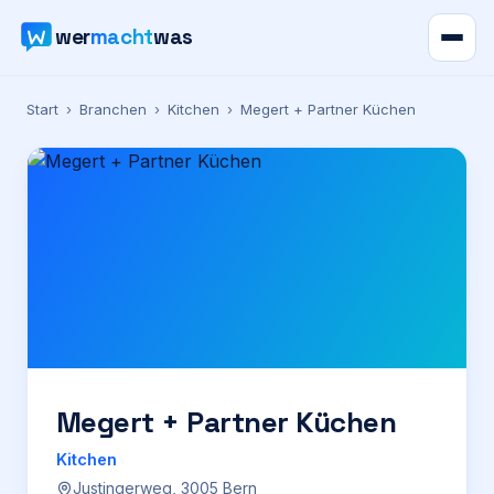
wer
macht
was
Verzeichnis
Start
›
Branchen
›
Kitchen
›
Megert + Partner Küchen
Karte
News
Ratgeber
Werbung
Preise
Megert + Partner Küchen
Kitchen
Für Firmen
Justingerweg, 3005 Bern