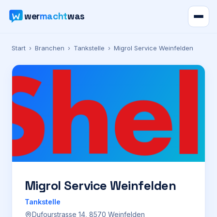
wer
macht
was
Verzeichnis
Start
›
Branchen
›
Tankstelle
›
Migrol Service Weinfelden
Karte
News
Ratgeber
Werbung
Preise
Migrol Service Weinfelden
Tankstelle
Für Firmen
Dufourstrasse 14, 8570 Weinfelden