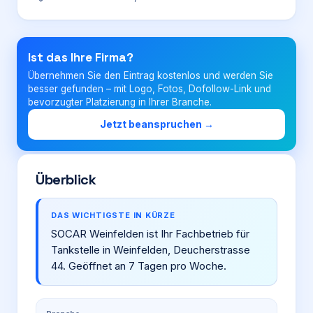
Login
Ist das Ihre Firma?
Übernehmen Sie den Eintrag kostenlos und werden Sie
Firma eintragen
besser gefunden – mit Logo, Fotos, Dofollow-Link und
bevorzugter Platzierung in Ihrer Branche.
Jetzt beanspruchen →
Überblick
DAS WICHTIGSTE IN KÜRZE
SOCAR Weinfelden ist Ihr Fachbetrieb für
Tankstelle in Weinfelden, Deucherstrasse
44. Geöffnet an 7 Tagen pro Woche.