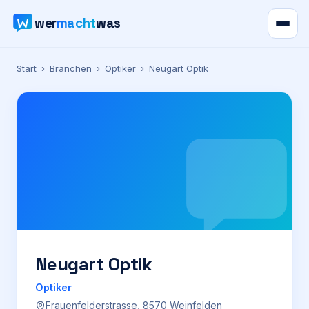
wer
macht
was
Verzeichnis
Start
›
Branchen
›
Optiker
›
Neugart Optik
Karte
News
Ratgeber
Werbung
Preise
Neugart Optik
Optiker
Für Firmen
Frauenfelderstrasse, 8570 Weinfelden