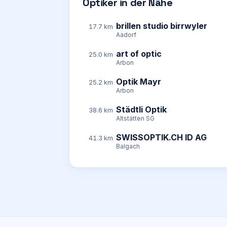
Optiker in der Nähe
brillen studio birrwyler
17.7 km
Aadorf
art of optic
25.0 km
Arbon
Optik Mayr
25.2 km
Arbon
Städtli Optik
38.6 km
Altstätten SG
SWISSOPTIK.CH ID AG
41.3 km
Balgach