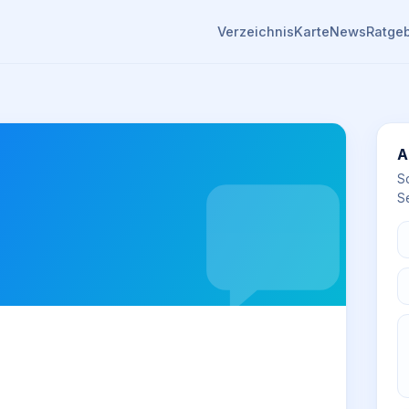
Verzeichnis
Karte
News
Ratge
A
S
Se