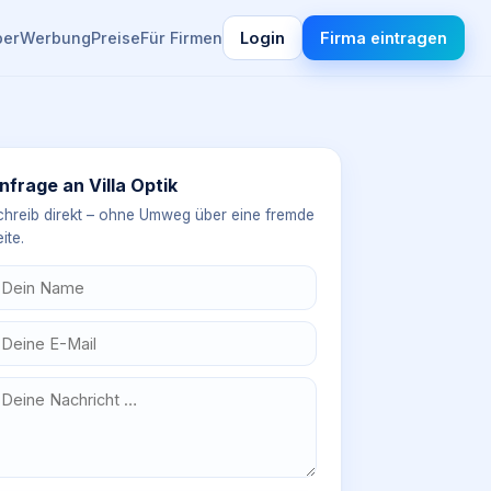
ber
Werbung
Preise
Für Firmen
Login
Firma eintragen
nfrage an
Villa Optik
chreib direkt – ohne Umweg über eine fremde
ite.