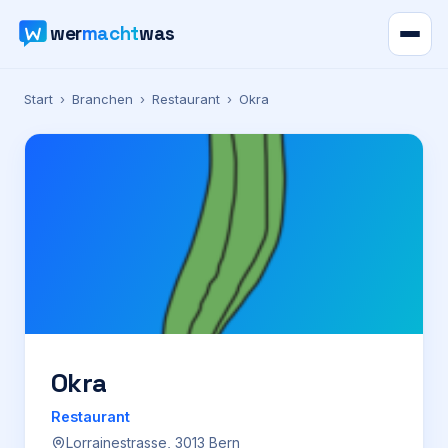
wer
macht
was
Verzeichnis
Start
›
Branchen
›
Restaurant
›
Okra
Karte
News
Ratgeber
Werbung
Preise
Okra
Restaurant
Für Firmen
Lorrainestrasse, 3013 Bern