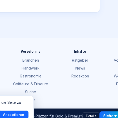
Verzeichnis
Inhalte
Branchen
Ratgeber
Vo
Handwerk
News
Gastronomie
Redaktion
We
Coiffeure & Friseure
F
Suche
Karte
 die Seite zu
Akzeptieren
och
9
von
100
Gratis-Plätzen für Gold & Premium
Sichern
Details