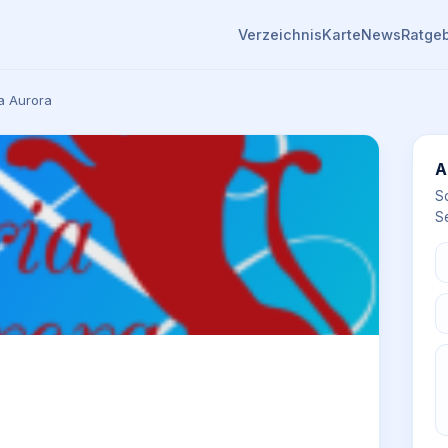
Verzeichnis
Karte
News
Ratge
ia Aurora
A
S
Se