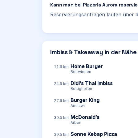
Kann man bei Pizzeria Aurora reservi
Reservierungsanfragen laufen über d
Imbiss & Takeaway in der Nähe
Home Burger
11.6 km
Bettwiesen
Didi’s Thai Imbiss
24.9 km
Bottighofen
Burger King
27.9 km
Amriswil
McDonald’s
39.5 km
Arbon
Sonne Kebap Pizza
39.5 km