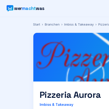
wer
macht
was
Start
›
Branchen
›
Imbiss & Takeaway
›
Pizzer
Pizzeria Aurora
Imbiss & Takeaway