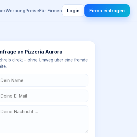
ber
Werbung
Preise
Für Firmen
Login
Firma eintragen
nfrage an
Pizzeria Aurora
chreib direkt – ohne Umweg über eine fremde
ite.