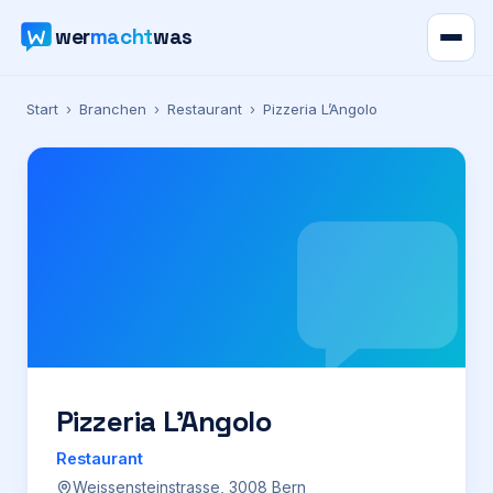
wer
macht
was
Verzeichnis
Start
›
Branchen
›
Restaurant
›
Pizzeria L’Angolo
Karte
News
Ratgeber
Werbung
Preise
Pizzeria L’Angolo
Restaurant
Für Firmen
Weissensteinstrasse, 3008 Bern