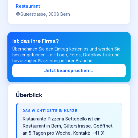
Restaurant
Güterstrasse, 3008 Bern
Login
Firma eintragen
Ist das Ihre Firma?
Übernehmen Sie den Eintrag kostenlos und werden Sie
besser gefunden – mit Logo, Fotos, Dofollow-Link und
bevorzugter Platzierung in Ihrer Branche.
Jetzt beanspruchen →
Überblick
DAS WICHTIGSTE IN KÜRZE
Ristaurante Pizzeria Settebello ist ein
Restaurant in Bern, Güterstrasse. Geöffnet
an 5 Tagen pro Woche. Kontakt: +41 31