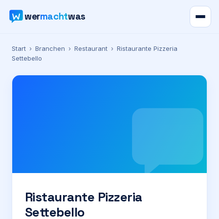
wer
macht
was
Verzeichnis
Start
›
Branchen
›
Restaurant
›
Ristaurante Pizzeria
Settebello
Karte
News
Ratgeber
Werbung
Preise
Ristaurante Pizzeria
Settebello
Für Firmen