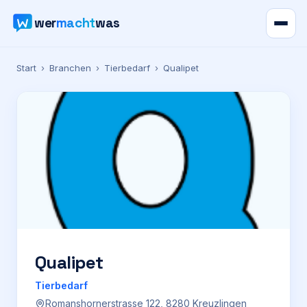
wer
macht
was
Verzeichnis
Start
›
Branchen
›
Tierbedarf
›
Qualipet
Karte
News
Ratgeber
Werbung
Preise
Qualipet
Tierbedarf
Für Firmen
Romanshornerstrasse 122, 8280 Kreuzlingen