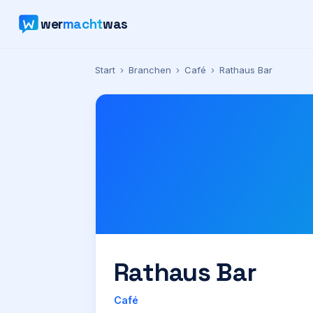
wer
macht
was
Start
›
Branchen
›
Café
›
Rathaus Bar
Rathaus Bar
Café