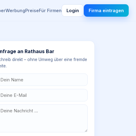
ber
Werbung
Preise
Für Firmen
Login
Firma eintragen
nfrage an
Rathaus Bar
chreib direkt – ohne Umweg über eine fremde
ite.