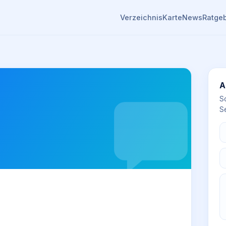
Verzeichnis
Karte
News
Ratge
A
S
Se