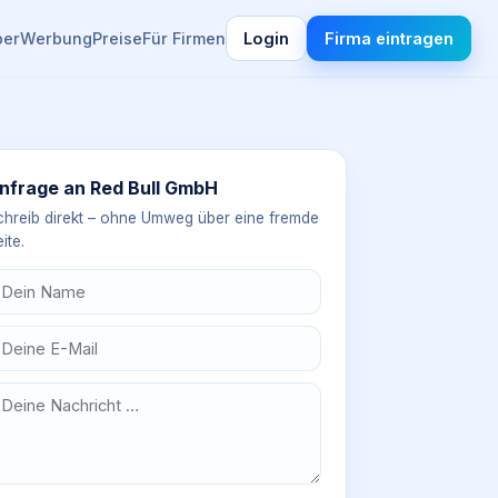
ber
Werbung
Preise
Für Firmen
Login
Firma eintragen
nfrage an
Red Bull GmbH
chreib direkt – ohne Umweg über eine fremde
ite.