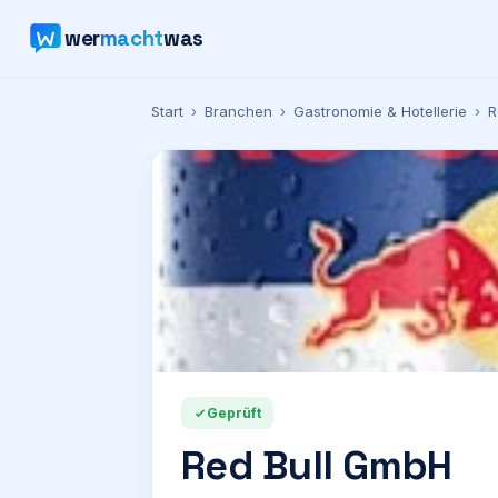
wer
macht
was
Start
›
Branchen
›
Gastronomie & Hotellerie
›
R
Geprüft
Red Bull GmbH