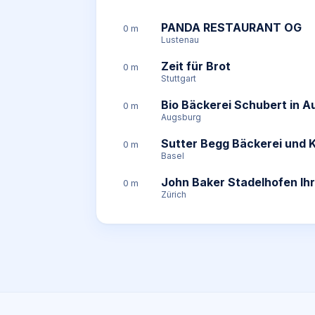
PANDA RESTAURANT OG
0 m
Lustenau
Zeit für Brot
0 m
Stuttgart
Bio Bäckerei Schubert in 
0 m
Augsburg
Sutter Begg Bäckerei und K
0 m
Basel
John Baker Stadelhofen Ihr
0 m
Zürich