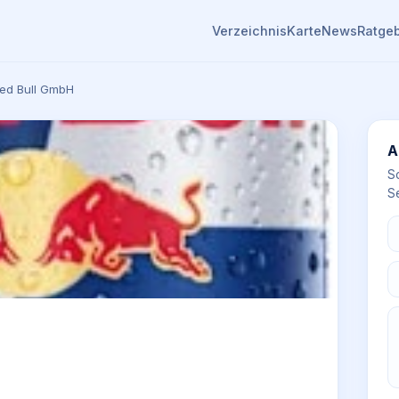
Verzeichnis
Karte
News
Ratge
ed Bull GmbH
A
S
Se