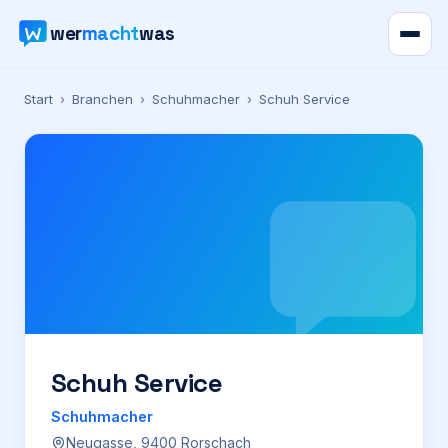
wer
macht
was
Verzeichnis
Start
›
Branchen
›
Schuhmacher
›
Schuh Service
Karte
News
Ratgeber
Werbung
Preise
Schuh Service
Schuhmacher
Für Firmen
Neugasse, 9400 Rorschach