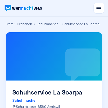
wer
macht
was
Verzeichnis
Start
›
Branchen
›
Schuhmacher
›
Schuhservice La Scarpa
Karte
News
Ratgeber
Werbung
Preise
Schuhservice La Scarpa
Schuhmacher
Für Firmen
Schulstrasse, 8580 Amriswil