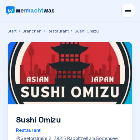
wer
macht
was
Verzeichnis
Start
›
Branchen
›
Restaurant
›
Sushi Omizu
Karte
News
Ratgeber
Werbung
Preise
Sushi Omizu
Restaurant
Für Firmen
Seetorstraße 2, 78315 Radolfzell am Bodensee