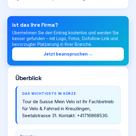
Login
Ist das Ihre Firma?
Übernehmen Sie den Eintrag kostenlos und werden Sie
Firma eintragen
besser gefunden – mit Logo, Fotos, Dofollow-Link und
bevorzugter Platzierung in Ihrer Branche.
Jetzt beanspruchen →
Überblick
DAS WICHTIGSTE IN KÜRZE
Tour de Suisse Mein Velo ist Ihr Fachbetrieb
für Velo & Fahrrad in Kreuzlingen,
Seetalstrasse 31. Kontakt: +41716868530.