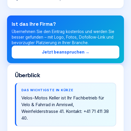
Login
Ist das Ihre Firma?
Übernehmen Sie den Eintrag kostenlos und werden Sie
Firma eintragen
besser gefunden – mit Logo, Fotos, Dofollow-Link und
bevorzugter Platzierung in Ihrer Branche.
Jetzt beanspruchen →
Überblick
DAS WICHTIGSTE IN KÜRZE
Velos-Motos Keller ist Ihr Fachbetrieb für
Velo & Fahrrad in Amriswil,
Weinfelderstrasse 41. Kontakt: +41 71 411 38
40.