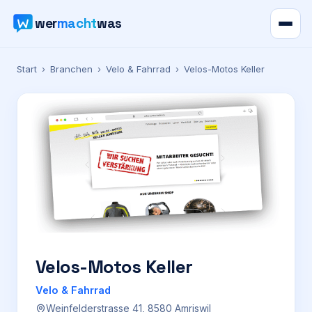
wer
macht
was
Verzeichnis
Start
›
Branchen
›
Velo & Fahrrad
›
Velos-Motos Keller
Karte
News
Ratgeber
Werbung
Preise
Velos-Motos Keller
Velo & Fahrrad
Für Firmen
Weinfelderstrasse 41, 8580 Amriswil