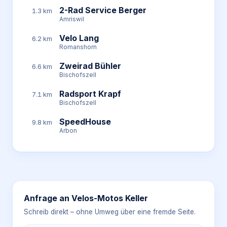
2-Rad Service Berger
1.3 km
Amriswil
Velo Lang
6.2 km
Romanshorn
Zweirad Bühler
6.6 km
Bischofszell
Radsport Krapf
7.1 km
Bischofszell
SpeedHouse
9.8 km
Arbon
Anfrage an
Velos-Motos Keller
Schreib direkt – ohne Umweg über eine fremde Seite.