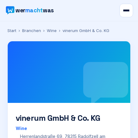
wer
macht
was
Verzeichnis
Start
›
Branchen
›
Wine
›
vinerum GmbH & Co. KG
Karte
News
Ratgeber
Werbung
Preise
vinerum GmbH & Co. KG
Wine
Für Firmen
Herrenlandstraße 69, 78315 Radolfzell am