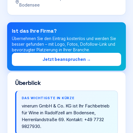
Bodensee
Login
Ist das Ihre Firma?
Firma eintragen
Übernehmen Sie den Eintrag kostenlos und werden Sie
besser gefunden – mit Logo, Fotos, Dofollow-Link und
bevorzugter Platzierung in Ihrer Branche.
Jetzt beanspruchen →
Überblick
DAS WICHTIGSTE IN KÜRZE
vinerum GmbH & Co. KG ist Ihr Fachbetrieb
für Wine in Radolfzell am Bodensee,
Herrenlandstraße 69. Kontakt: +49 7732
9827930.