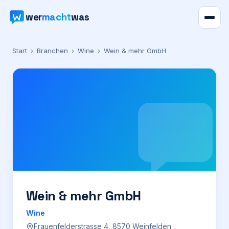
wer
macht
was
Verzeichnis
Start
›
Branchen
›
Wine
›
Wein & mehr GmbH
Karte
News
Ratgeber
Werbung
Preise
Wein & mehr GmbH
Wine
Für Firmen
Frauenfelderstrasse 4, 8570 Weinfelden