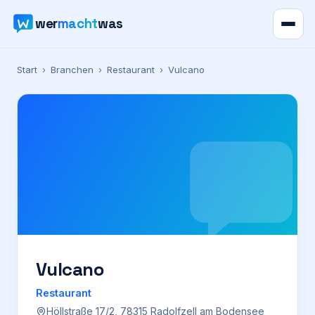
wer
macht
was
Verzeichnis
Start
›
Branchen
›
Restaurant
›
Vulcano
Karte
News
Ratgeber
Werbung
Preise
Vulcano
Restaurant
Für Firmen
Höllstraße 17/2, 78315 Radolfzell am Bodensee