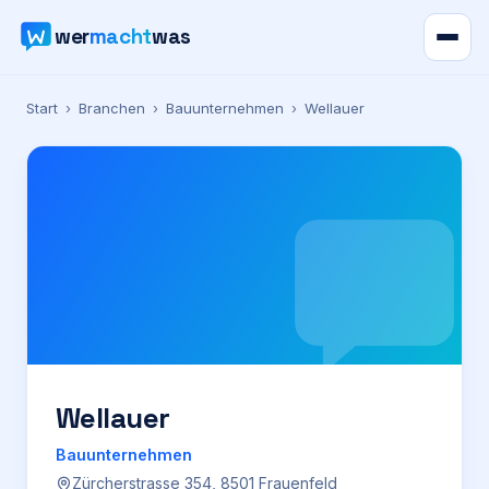
wer
macht
was
Verzeichnis
Start
›
Branchen
›
Bauunternehmen
›
Wellauer
Karte
News
Ratgeber
Werbung
Preise
Wellauer
Bauunternehmen
Für Firmen
Zürcherstrasse 354, 8501 Frauenfeld