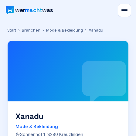
wer
macht
was
Verzeichnis
Start
›
Branchen
›
Mode & Bekleidung
›
Xanadu
Karte
News
Ratgeber
Werbung
Preise
Xanadu
Mode & Bekleidung
Für Firmen
Sonnenhof 1, 8280 Kreuzlingen