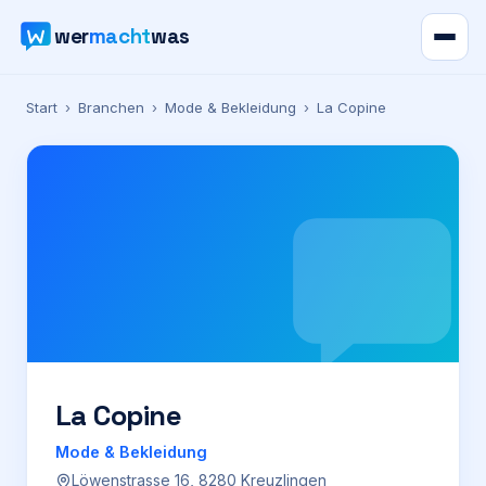
wer
macht
was
Verzeichnis
Start
›
Branchen
›
Mode & Bekleidung
›
La Copine
Karte
News
Ratgeber
Werbung
Preise
La Copine
Mode & Bekleidung
Für Firmen
Löwenstrasse 16, 8280 Kreuzlingen