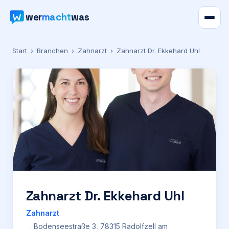
wer
macht
was
Verzeichnis
Start
›
Branchen
›
Zahnarzt
›
Zahnarzt Dr. Ekkehard Uhl
Karte
News
Ratgeber
Werbung
Preise
Zahnarzt Dr. Ekkehard Uhl
Zahnarzt
Für Firmen
Bodenseestraße 3, 78315 Radolfzell am