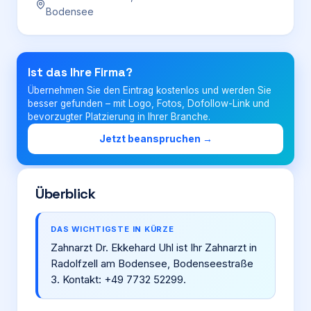
Bodensee
Login
Ist das Ihre Firma?
Firma eintragen
Übernehmen Sie den Eintrag kostenlos und werden Sie
besser gefunden – mit Logo, Fotos, Dofollow-Link und
bevorzugter Platzierung in Ihrer Branche.
Jetzt beanspruchen →
Überblick
DAS WICHTIGSTE IN KÜRZE
Zahnarzt Dr. Ekkehard Uhl ist Ihr Zahnarzt in
Radolfzell am Bodensee, Bodenseestraße
3. Kontakt: +49 7732 52299.