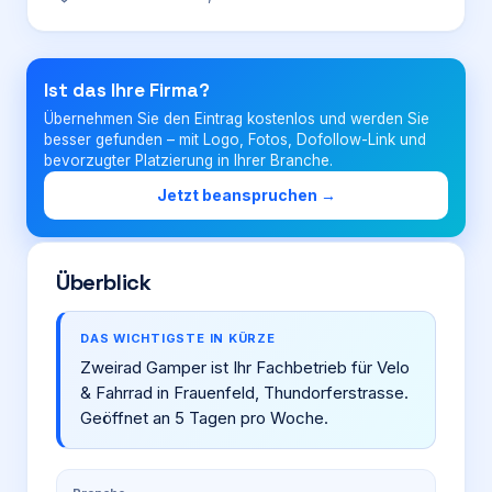
Login
Ist das Ihre Firma?
Übernehmen Sie den Eintrag kostenlos und werden Sie
Firma eintragen
besser gefunden – mit Logo, Fotos, Dofollow-Link und
bevorzugter Platzierung in Ihrer Branche.
Jetzt beanspruchen →
Überblick
DAS WICHTIGSTE IN KÜRZE
Zweirad Gamper ist Ihr Fachbetrieb für Velo
& Fahrrad in Frauenfeld, Thundorferstrasse.
Geöffnet an 5 Tagen pro Woche.