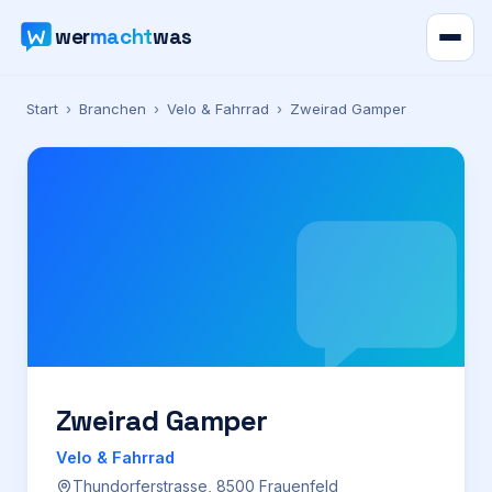
wer
macht
was
Verzeichnis
Start
›
Branchen
›
Velo & Fahrrad
›
Zweirad Gamper
Karte
News
Ratgeber
Werbung
Preise
Zweirad Gamper
Velo & Fahrrad
Für Firmen
Thundorferstrasse, 8500 Frauenfeld