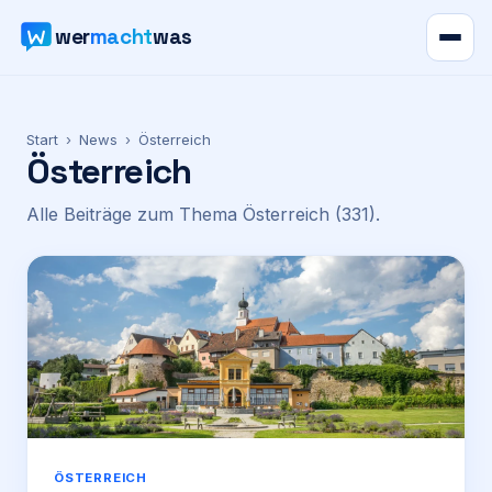
wer
macht
was
Verzeichnis
Start
›
News
›
Österreich
Österreich
Karte
Alle Beiträge zum Thema
Österreich
(331)
.
News
Ratgeber
Werbung
Preise
Für Firmen
ÖSTERREICH