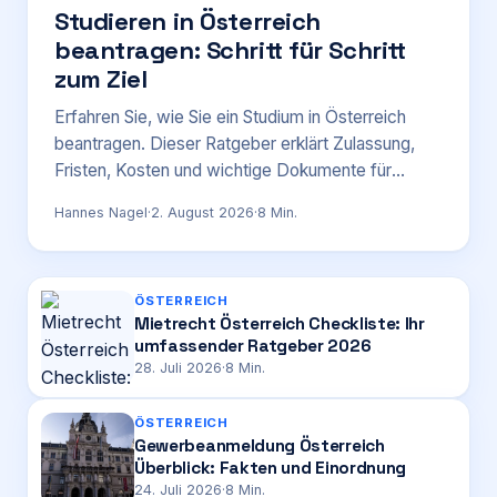
Studieren in Österreich
beantragen: Schritt für Schritt
Login
zum Ziel
Erfahren Sie, wie Sie ein Studium in Österreich
Firma eintragen
beantragen. Dieser Ratgeber erklärt Zulassung,
Fristen, Kosten und wichtige Dokumente für
deutsche Studierende.
Hannes Nagel
·
2. August 2026
·
8
Min.
ÖSTERREICH
Mietrecht Österreich Checkliste: Ihr
umfassender Ratgeber 2026
28. Juli 2026
·
8
Min.
ÖSTERREICH
Gewerbeanmeldung Österreich
Überblick: Fakten und Einordnung
24. Juli 2026
·
8
Min.